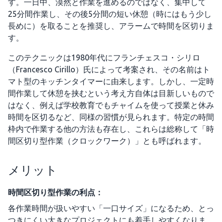
す。一日中、漠然と作業を進めるのではなく、集中して
25分間作業し、その後5分間の短い休憩（時にはもう少し
長めに）を取ることを推奨し、アラームで時間を区切りま
す。
このテクニックは1980年代にフランチェスコ・シリロ
（Francesco Cirillo）氏によって考案され、その名前はト
マト型のキッチンタイマーに由来します。しかし、一定時
間作業して休憩を挟むという考え方自体は目新しいもので
はなく、例えば学校教育でもチャイムを使って授業と休み
時間を区切るなど、同様の習慣が見られます。特定の時間
枠内で作業する他の方法も存在し、これらは総称して「時
間区切り型作業（クロックワーク）」とも呼ばれます。
メリット
時間区切り型作業の利点：
各作業時間が扱いやすい「一口サイズ」になるため、とっ
つきにくい大きなプロジェクトにも着手しやすくなりま