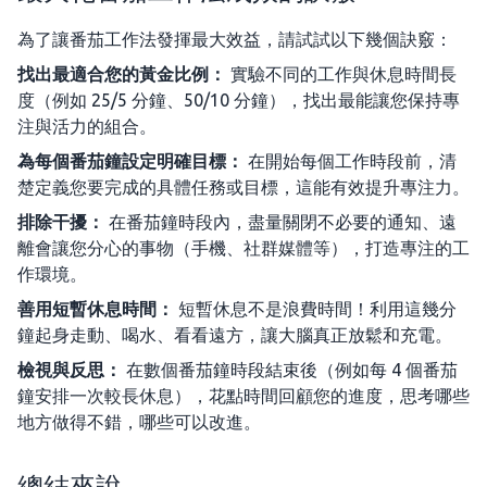
為了讓番茄工作法發揮最大效益，請試試以下幾個訣竅：
找出最適合您的黃金比例：
實驗不同的工作與休息時間長
度（例如 25/5 分鐘、50/10 分鐘），找出最能讓您保持專
注與活力的組合。
為每個番茄鐘設定明確目標：
在開始每個工作時段前，清
楚定義您要完成的具體任務或目標，這能有效提升專注力。
排除干擾：
在番茄鐘時段內，盡量關閉不必要的通知、遠
離會讓您分心的事物（手機、社群媒體等），打造專注的工
作環境。
善用短暫休息時間：
短暫休息不是浪費時間！利用這幾分
鐘起身走動、喝水、看看遠方，讓大腦真正放鬆和充電。
檢視與反思：
在數個番茄鐘時段結束後（例如每 4 個番茄
鐘安排一次較長休息），花點時間回顧您的進度，思考哪些
地方做得不錯，哪些可以改進。
總結來說