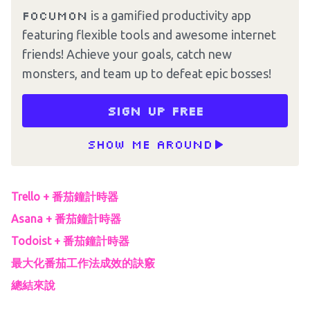
Focumon
is a gamified productivity app
featuring flexible tools and awesome internet
friends! Achieve your goals, catch new
monsters, and team up to defeat epic bosses!
Sign up free
Show me around
Trello + 番茄鐘計時器
Asana + 番茄鐘計時器
Todoist + 番茄鐘計時器
最大化番茄工作法成效的訣竅
總結來說